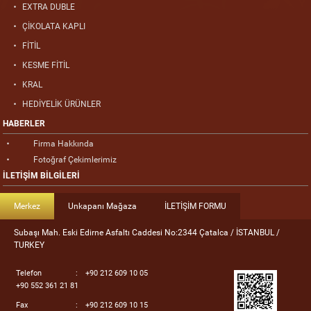
EXTRA DUBLE
ÇİKOLATA KAPLI
FİTİL
KESME FİTİL
KRAL
HEDİYELİK ÜRÜNLER
HABERLER
Firma Hakkında
Fotoğraf Çekimlerimiz
İLETİŞİM BİLGİLERİ
Merkez
Unkapanı Mağaza
İLETİŞİM FORMU
Subaşı Mah. Eski Edirne Asfaltı Caddesi No:2344 Çatalca / İSTANBUL /
TURKEY
Telefon
:
+90 212 609 10 05
+90 552 361 21 81
Fax
:
+90 212 609 10 15