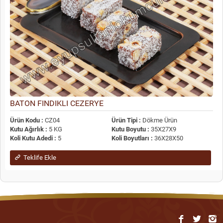
BATON FINDIKLI CEZERYE
Ürün Kodu :
CZ04
Ürün Tipi :
Dökme Ürün
Kutu Ağırlık :
5 KG
Kutu Boyutu :
35X27X9
Koli Kutu Adedi :
5
Koli Boyutları :
36X28X50
Teklife Ekle