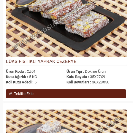
LÜKS FISTIKLI YAPRAK CEZERYE
Ürün Kodu :
CZ01
Ürün Tipi :
Dökme Ürün
Kutu Ağırlık :
5 KG
Kutu Boyutu :
35X27X9
Koli Kutu Adedi :
5
Koli Boyutları :
36X28X50
Teklife Ekle