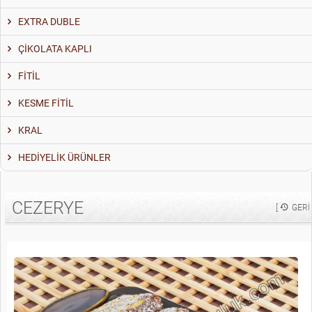
EXTRA DUBLE
ÇİKOLATA KAPLI
FİTİL
KESME FİTİL
KRAL
HEDİYELİK ÜRÜNLER
CEZERYE
[
GERI 