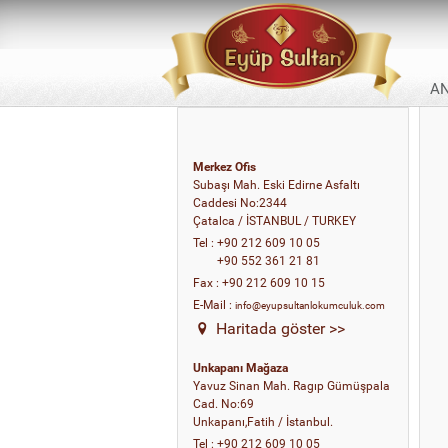
A
Merkez Ofis
Subaşı Mah. Eski Edirne Asfaltı
Caddesi No:2344
Çatalca / İSTANBUL / TURKEY
Tel
:
+90 212 609 10 05
+90 552 361 21 81
Fax
:
+90 212 609 10 15
E-Mail
:
info@eyupsultanlokumculuk.com
Haritada göster >>
Unkapanı Mağaza
Yavuz Sinan Mah. Ragıp Gümüşpala
Cad. No:69
Unkapanı,Fatih / İstanbul.
Tel
:
+90 212 609 10 05