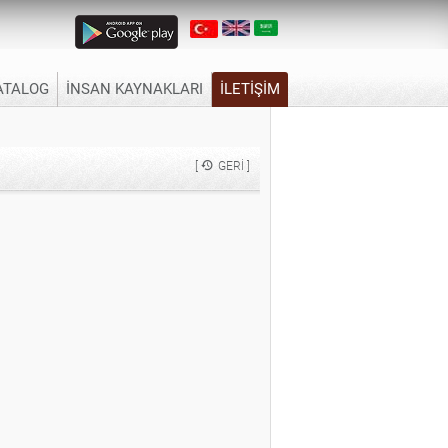
ATALOG
İNSAN KAYNAKLARI
İLETİŞİM
[
GERI ]