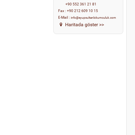
+90 552 361 21 81
Fax
:
+90 212 609 10 15
E-Mail
:
info@eyupsultanlokumculuk.com
Haritada göster >>