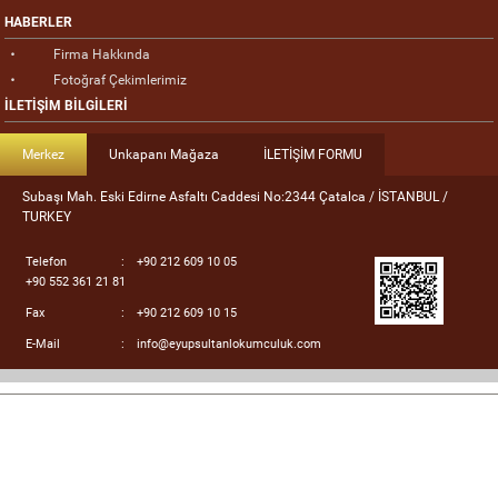
HABERLER
Firma Hakkında
Fotoğraf Çekimlerimiz
İLETİŞİM BİLGİLERİ
Merkez
Unkapanı Mağaza
İLETİŞİM FORMU
Subaşı Mah. Eski Edirne Asfaltı Caddesi No:2344 Çatalca / İSTANBUL /
TURKEY
Telefon
:
+90 212 609 10 05
+90 552 361 21 81
Fax
:
+90 212 609 10 15
E-Mail
:
info@eyupsultanlokumculuk.com
Copyright © 2026. Tüm Hakkı Saklıdır.
web tasarım firması
profesyonel fotoğraf çekimi