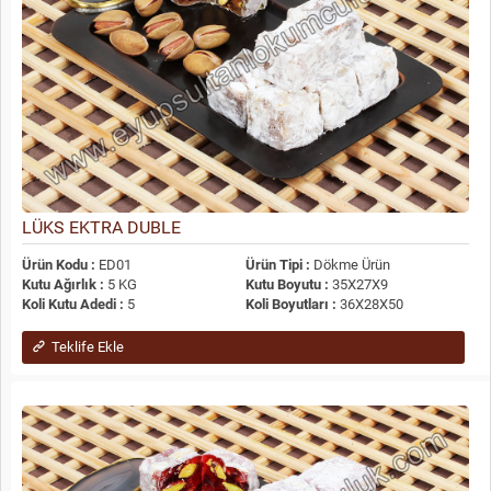
LÜKS EKTRA DUBLE
Ürün Kodu :
ED01
Ürün Tipi :
Dökme Ürün
Kutu Ağırlık :
5 KG
Kutu Boyutu :
35X27X9
Koli Kutu Adedi :
5
Koli Boyutları :
36X28X50
Teklife Ekle