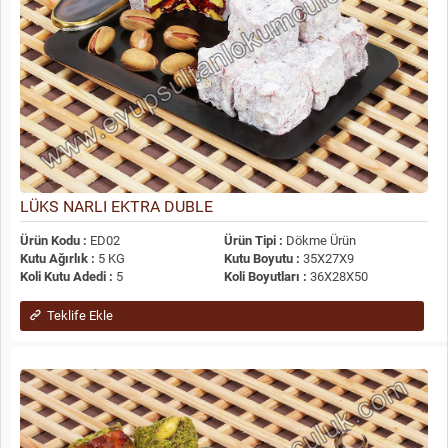
LÜKS NARLI EKTRA DUBLE
Ürün Kodu :
ED02
Ürün Tipi :
Dökme Ürün
Kutu Ağırlık :
5 KG
Kutu Boyutu :
35X27X9
Koli Kutu Adedi :
5
Koli Boyutları :
36X28X50
Teklife Ekle