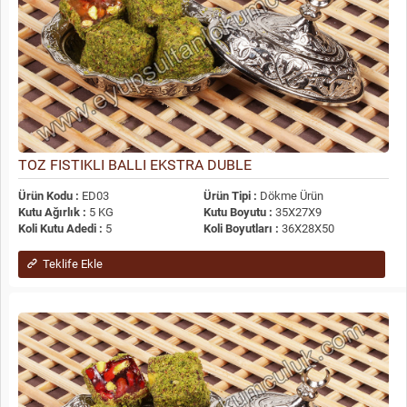
TOZ FISTIKLI BALLI EKSTRA DUBLE
Ürün Kodu :
ED03
Ürün Tipi :
Dökme Ürün
Kutu Ağırlık :
5 KG
Kutu Boyutu :
35X27X9
Koli Kutu Adedi :
5
Koli Boyutları :
36X28X50
Teklife Ekle