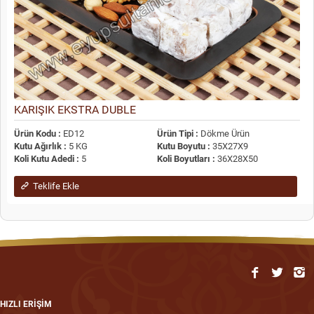
KARIŞIK EKSTRA DUBLE
Ürün Kodu :
ED12
Ürün Tipi :
Dökme Ürün
Kutu Ağırlık :
5 KG
Kutu Boyutu :
35X27X9
Koli Kutu Adedi :
5
Koli Boyutları :
36X28X50
Teklife Ekle
HIZLI ERİŞİM