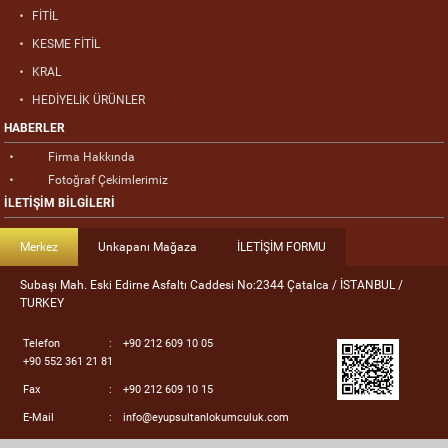
FİTİL
KESME FİTİL
KRAL
HEDİYELİK ÜRÜNLER
HABERLER
Firma Hakkında
Fotoğraf Çekimlerimiz
İLETİŞİM BİLGİLERİ
Merkez
Unkapanı Mağaza
İLETİŞİM FORMU
Subaşı Mah. Eski Edirne Asfaltı Caddesi No:2344 Çatalca / İSTANBUL /
TURKEY
Telefon
:
+90 212 609 10 05
+90 552 361 21 81
Fax
:
+90 212 609 10 15
E-Mail
:
info@eyupsultanlokumculuk.com