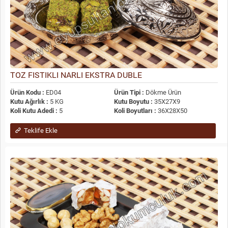
TOZ FISTIKLI NARLI EKSTRA DUBLE
Ürün Kodu :
ED04
Ürün Tipi :
Dökme Ürün
Kutu Ağırlık :
5 KG
Kutu Boyutu :
35X27X9
Koli Kutu Adedi :
5
Koli Boyutları :
36X28X50
Teklife Ekle